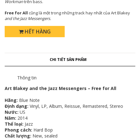
Workman
trên bass.
Free for All
cũng là một trong những track hay nhất của Art Blakey
and the Jazz Messengers.
HẾT HÀNG
CHI TIẾT SẢN PHẨM
Thông tin
Art Blakey and the Jazz Messengers ‎– Free for All
Hãng:
Blue Note ‎
Định dạng:
Vinyl, LP, Album, Reissue, Remastered, Stereo
Nước:
US
Năm:
2014
Thể loại:
Jazz
Phong cách:
Hard Bop
Chất lượng:
New, sealed