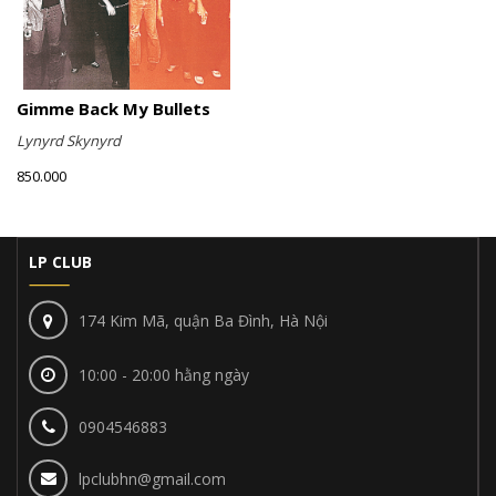
Gimme Back My Bullets
Lynyrd Skynyrd
850.000
LP CLUB
174 Kim Mã, quận Ba Đình, Hà Nội
10:00 - 20:00 hằng ngày
0904546883
lpclubhn@gmail.com