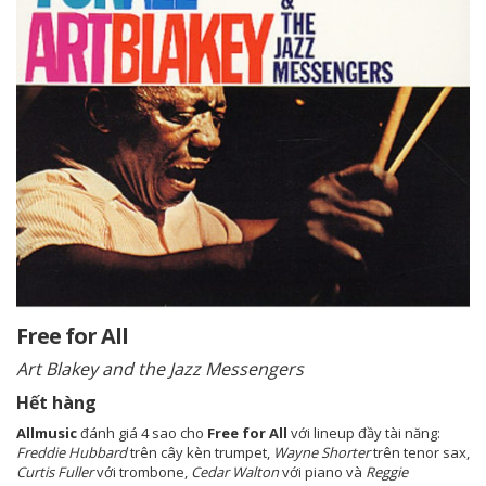
Free for All
Art Blakey and the Jazz Messengers
Hết hàng
Allmusic
đánh giá 4 sao cho
Free for All
với lineup đầy tài năng:
Freddie Hubbard
trên cây kèn trumpet,
Wayne Shorter
trên tenor sax,
Curtis Fuller
với trombone,
Cedar Walton
với piano và
Reggie