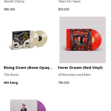
Neneh Cherry
Tears For Fears
980.000
950.000
Rising Down (Bone Opaque Vinyl)
Fever Dream (Red Vinyl)
The Roots
Of Monsters and Men
780.000
Hết hàng