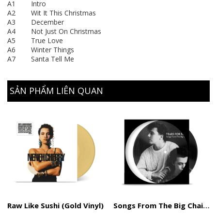
A1 Intro
A2 Wit It This Christmas
A3 December
A4 Not Just On Christmas
A5 True Love
A6 Winter Things
A7 Santa Tell Me
SẢN PHẨM LIÊN QUAN
Raw Like Sushi (Gold Vinyl)
Songs From The Big Chair (Picture Disc)