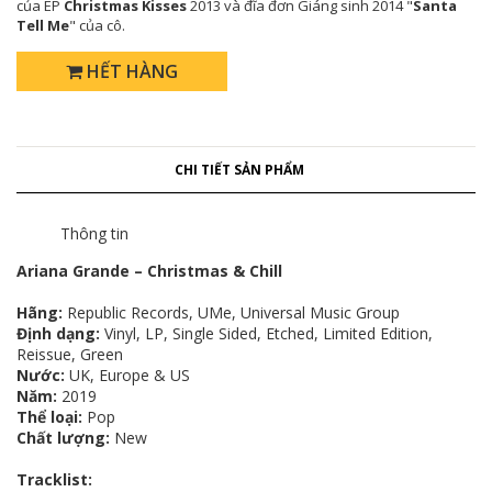
của EP
Christmas Kisses
2013 và đĩa đơn Giáng sinh 2014 "
Santa
Tell Me
" của cô.
HẾT HÀNG
CHI TIẾT SẢN PHẨM
Thông tin
Ariana Grande – Christmas & Chill
Hãng:
Republic Records, UMe, Universal Music Group
Định dạng:
Vinyl, LP, Single Sided, Etched, Limited Edition,
Reissue, Green
Nước:
UK, Europe & US
Năm:
2019
Thể loại:
Pop
Chất lượng:
New
Tracklist: