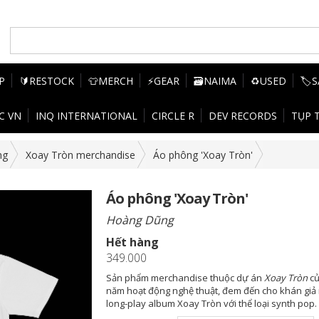
P
🔰RESTOCK
👕MERCH
⚡GEAR
🗃️NAIMA
♻️USED
🏷️
C VN
INQ INTERNATIONAL
CIRCLE R
DEV RECORDS
TỤP 
ng
Xoay Tròn merchandise
Áo phông 'Xoay Tròn'
Áo phông 'Xoay Tròn'
Hoàng Dũng
Hết hàng
349.000
Sản phẩm merchandise thuộc dự án
Xoay Tròn
củ
năm hoạt động nghệ thuật, đem đến cho khán giả 
long-play album Xoay Tròn với thể loại synth pop.