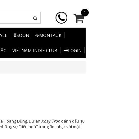
0
SALE
⏳SOON
☕MONTAUK
TẮC
VIETNAM INDIE CLUB
🗝️LOGIN
a Hoàng Dũng. Dự án
Xoay Tròn
đánh dấu 10
những sự "tiến hoá" trong âm nhạc với một