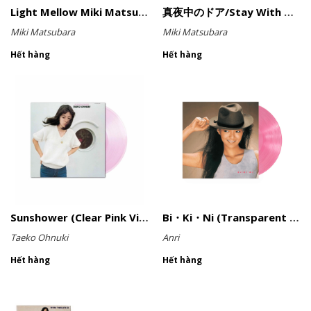
Light Mellow Miki Matsubara (Cassette)
真夜中のドア/Stay With Me (Clear Blue Vinyl)
Miki Matsubara
Miki Matsubara
Hết hàng
Hết hàng
Sunshower (Clear Pink Vinyl)
Bi・Ki・Ni (Transparent Pink Vinyl)
Taeko Ohnuki
Anri
Hết hàng
Hết hàng