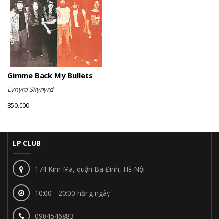
Gimme Back My Bullets
Lynyrd Skynyrd
850.000
LP CLUB
174 Kim Mã, quận Ba Đình, Hà Nội
10:00 - 20:00 hằng ngày
0904546883