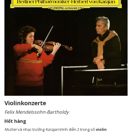
Violinkonzerte
Felix Mendelssohn-Bartholdy
Hết hàng
Mutter
và nhạc trưởng
Karajan
trình diễn 2 trong số
violin