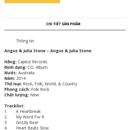
CHI TIẾT SẢN PHẨM
Thông tin
Angus & Julia Stone – Angus & Julia Stone
Hãng:
Capitol Records
Định dạng:
CD, Album
Nước:
Australia
Năm:
2014
Thể loại:
Rock, Folk, World, & Country
Phong cách:
Folk Rock
Chất lượng:
New
Tracklist:
1 A Heartbreak
2 My Word For It
3 Grizzly Bear
4 Heart Beats Slow