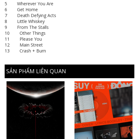
5 Wherever You Are
6 Get Home
7 Death Defying Acts
8 Little Whiskey
9 From The Stalls
10 Other Things
11 Please You
12 Main Street
13 Crash + Burn
SẢN PHẨM LIÊN QUAN