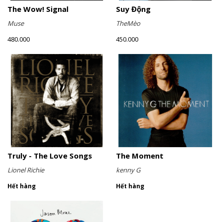
The Wow! Signal
Suy Động
Muse
TheMèo
480.000
450.000
Truly - The Love Songs
The Moment
Lionel Richie
kenny G
Hết hàng
Hết hàng