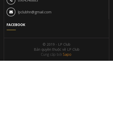
0904546883
lpclubhn@gmail.com
FACEBOOK
© 2019 - LP Club
Bản quyền thuộc về LP Club
Cung cấp bởi
Sapo