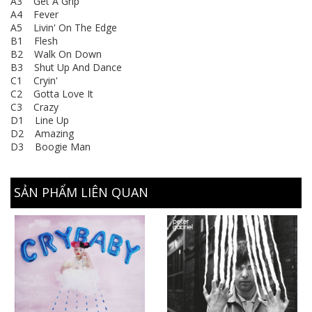
A3 Get A Grip
A4 Fever
A5 Livin' On The Edge
B1 Flesh
B2 Walk On Down
B3 Shut Up And Dance
C1 Cryin'
C2 Gotta Love It
C3 Crazy
D1 Line Up
D2 Amazing
D3 Boogie Man
SẢN PHẨM LIÊN QUAN